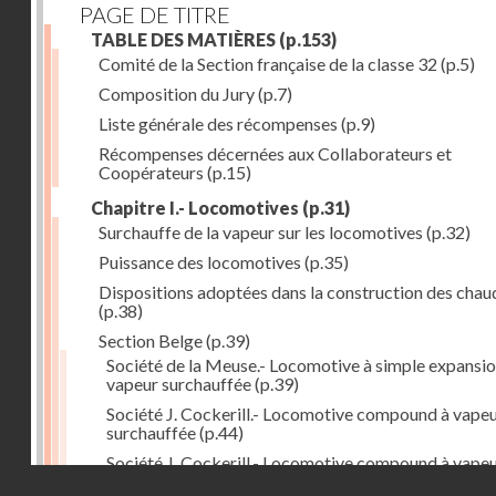
PAGE DE TITRE
TABLE DES MATIÈRES
(p.153)
Comité de la Section française de la classe 32
(p.5)
Composition du Jury
(p.7)
Liste générale des récompenses
(p.9)
Récompenses décernées aux Collaborateurs et
Coopérateurs
(p.15)
Chapitre I.- Locomotives
(p.31)
Surchauffe de la vapeur sur les locomotives
(p.32)
Puissance des locomotives
(p.35)
Dispositions adoptées dans la construction des chau
(p.38)
Section Belge
(p.39)
Société de la Meuse.- Locomotive à simple expansio
vapeur surchauffée
(p.39)
Société J. Cockerill.- Locomotive compound à vape
surchauffée
(p.44)
Société J. Cockerill.- Locomotive compound à vape
Droits réservés - CNAM
saturée
(p.50)