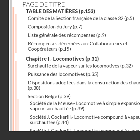
PAGE DE TITRE
TABLE DES MATIÈRES
(p.153)
Comité de la Section française de la classe 32
(p.5)
Composition du Jury
(p.7)
Liste générale des récompenses
(p.9)
Récompenses décernées aux Collaborateurs et
Coopérateurs
(p.15)
Chapitre I.- Locomotives
(p.31)
Surchauffe de la vapeur sur les locomotives
(p.32)
Puissance des locomotives
(p.35)
Dispositions adoptées dans la construction des chau
(p.38)
Section Belge
(p.39)
Société de la Meuse.- Locomotive à simple expansio
vapeur surchauffée
(p.39)
Société J. Cockerill.- Locomotive compound à vape
surchauffée
(p.44)
Société J. Cockerill.- Locomotive compound à vape
Droits réservés - CNAM
saturée
(p.50)