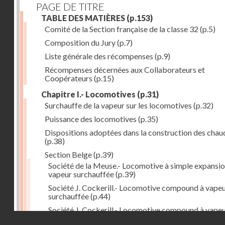
PAGE DE TITRE
TABLE DES MATIÈRES
(p.153)
Comité de la Section française de la classe 32
(p.5)
Composition du Jury
(p.7)
Liste générale des récompenses
(p.9)
Récompenses décernées aux Collaborateurs et
Coopérateurs
(p.15)
Chapitre I.- Locomotives
(p.31)
Surchauffe de la vapeur sur les locomotives
(p.32)
Puissance des locomotives
(p.35)
Dispositions adoptées dans la construction des chau
(p.38)
Section Belge
(p.39)
Société de la Meuse.- Locomotive à simple expansio
vapeur surchauffée
(p.39)
Société J. Cockerill.- Locomotive compound à vape
surchauffée
(p.44)
Société J. Cockerill.- Locomotive compound à vape
Droits réservés - CNAM
saturée
(p.50)