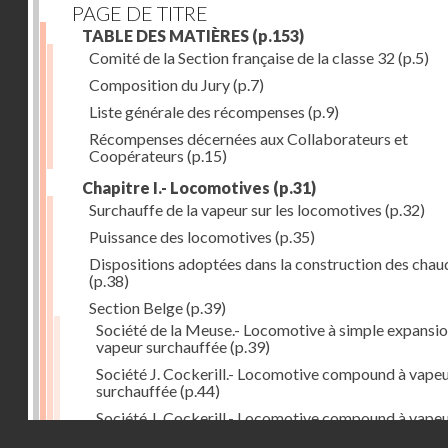
PAGE DE TITRE
TABLE DES MATIÈRES
(p.153)
Comité de la Section française de la classe 32
(p.5)
Composition du Jury
(p.7)
Liste générale des récompenses
(p.9)
Récompenses décernées aux Collaborateurs et
Coopérateurs
(p.15)
Chapitre I.- Locomotives
(p.31)
Surchauffe de la vapeur sur les locomotives
(p.32)
Puissance des locomotives
(p.35)
Dispositions adoptées dans la construction des chau
(p.38)
Section Belge
(p.39)
Société de la Meuse.- Locomotive à simple expansio
vapeur surchauffée
(p.39)
Société J. Cockerill.- Locomotive compound à vape
surchauffée
(p.44)
Société J. Cockerill.- Locomotive compound à vape
Droits réservés - CNAM
saturée
(p.50)