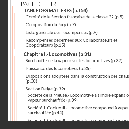
PAGE DE TITRE
TABLE DES MATIÈRES
(p.153)
Comité de la Section française de la classe 32
(p.5)
Composition du Jury
(p.7)
Liste générale des récompenses
(p.9)
Récompenses décernées aux Collaborateurs et
Coopérateurs
(p.15)
Chapitre I.- Locomotives
(p.31)
Surchauffe de la vapeur sur les locomotives
(p.32)
Puissance des locomotives
(p.35)
Dispositions adoptées dans la construction des chau
(p.38)
Section Belge
(p.39)
Société de la Meuse.- Locomotive à simple expansio
vapeur surchauffée
(p.39)
Société J. Cockerill.- Locomotive compound à vape
surchauffée
(p.44)
Société J. Cockerill.- Locomotive compound à vape
Droits réservés - CNAM
saturée
(p.50)