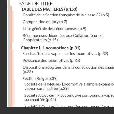
PAGE DE TITRE
TABLE DES MATIÈRES
(p.153)
Comité de la Section française de la classe 32
(p.5)
Composition du Jury
(p.7)
Liste générale des récompenses
(p.9)
Récompenses décernées aux Collaborateurs et
Coopérateurs
(p.15)
Chapitre I.- Locomotives
(p.31)
Surchauffe de la vapeur sur les locomotives
(p.32)
Puissance des locomotives
(p.35)
Dispositions adoptées dans la construction des chau
(p.38)
Section Belge
(p.39)
Société de la Meuse.- Locomotive à simple expansio
vapeur surchauffée
(p.39)
Société J. Cockerill.- Locomotive compound à vape
surchauffée
(p.44)
Société J. Cockerill.- Locomotive compound à vape
Droits réservés - CNAM
saturée
(p.50)