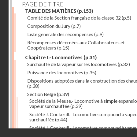
PAGE DE TITRE
TABLE DES MATIÈRES
(p.153)
Comité de la Section française de la classe 32
(p.5)
Composition du Jury
(p.7)
Liste générale des récompenses
(p.9)
Récompenses décernées aux Collaborateurs et
Coopérateurs
(p.15)
Chapitre I.- Locomotives
(p.31)
Surchauffe de la vapeur sur les locomotives
(p.32)
Puissance des locomotives
(p.35)
Dispositions adoptées dans la construction des chau
(p.38)
Section Belge
(p.39)
Société de la Meuse.- Locomotive à simple expansio
vapeur surchauffée
(p.39)
Société J. Cockerill.- Locomotive compound à vape
surchauffée
(p.44)
Société J. Cockerill.- Locomotive compound à vape
Droits réservés - CNAM
saturée
(p.50)