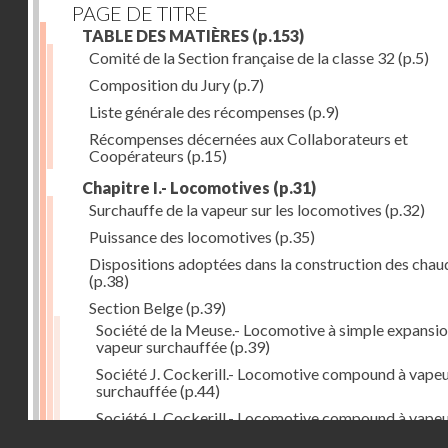
PAGE DE TITRE
TABLE DES MATIÈRES
(p.153)
Comité de la Section française de la classe 32
(p.5)
Composition du Jury
(p.7)
Liste générale des récompenses
(p.9)
Récompenses décernées aux Collaborateurs et
Coopérateurs
(p.15)
Chapitre I.- Locomotives
(p.31)
Surchauffe de la vapeur sur les locomotives
(p.32)
Puissance des locomotives
(p.35)
Dispositions adoptées dans la construction des chau
(p.38)
Section Belge
(p.39)
Société de la Meuse.- Locomotive à simple expansio
vapeur surchauffée
(p.39)
Société J. Cockerill.- Locomotive compound à vape
surchauffée
(p.44)
Société J. Cockerill.- Locomotive compound à vape
Droits réservés - CNAM
saturée
(p.50)