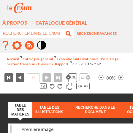
À PROPOS
CATALOGUE GÉNÉRAL
RECHERCHE AVANCÉE
Mode
contraste
Accueil
Catalogue général
Exposition internationale. 1905. Liège.
élévé
Section française - Classe 32. Rapport
n.n. - vue 162/162
80%
TABLE
TABLE DES
RECHERCHE DANS LE
T
DES
ILLUSTRATIONS
DOCUMENT
OC
MATIÈRES
Première image