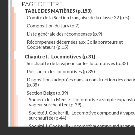
PAGE DE TITRE
TABLE DES MATIÈRES
(p.153)
Comité de la Section française de la classe 32
(p.5)
Composition du Jury
(p.7)
Liste générale des récompenses
(p.9)
Récompenses décernées aux Collaborateurs et
Coopérateurs
(p.15)
Chapitre I.- Locomotives
(p.31)
Surchauffe de la vapeur sur les locomotives
(p.32)
Puissance des locomotives
(p.35)
Dispositions adoptées dans la construction des chau
(p.38)
Section Belge
(p.39)
Société de la Meuse.- Locomotive à simple expansio
vapeur surchauffée
(p.39)
Société J. Cockerill.- Locomotive compound à vape
surchauffée
(p.44)
Société J. Cockerill.- Locomotive compound à vape
Droits réservés - CNAM
saturée
(p.50)