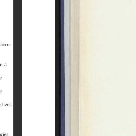
dières
n, à
ur
ur
otives
gies