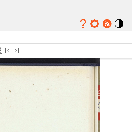
Mode
contraste
élévé