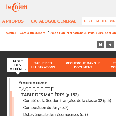
À PROPOS
CATALOGUE GÉNÉRAL
Accueil
Catalogue général
Exposition internationale. 1905. Liège. Section
TABLE
TABLE DES
RECHERCHE DANS LE
T
DES
ILLUSTRATIONS
DOCUMENT
OC
MATIÈRES
Première image
PAGE DE TITRE
TABLE DES MATIÈRES
(p.153)
Comité de la Section française de la classe 32
(p.5)
Composition du Jury
(p.7)
Liste générale des récompenses
(p.9)