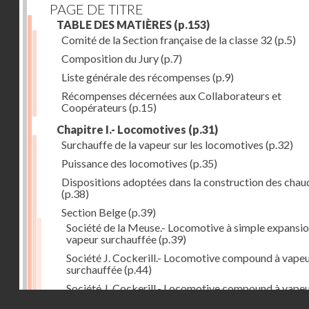
PAGE DE TITRE
TABLE DES MATIÈRES
(p.153)
Comité de la Section française de la classe 32
(p.5)
Composition du Jury
(p.7)
Liste générale des récompenses
(p.9)
Récompenses décernées aux Collaborateurs et
Coopérateurs
(p.15)
Chapitre I.- Locomotives
(p.31)
Surchauffe de la vapeur sur les locomotives
(p.32)
Puissance des locomotives
(p.35)
Dispositions adoptées dans la construction des chau
(p.38)
Section Belge
(p.39)
Société de la Meuse.- Locomotive à simple expansio
vapeur surchauffée
(p.39)
Société J. Cockerill.- Locomotive compound à vape
surchauffée
(p.44)
Société J. Cockerill.- Locomotive compound à vape
Droits réservés - CNAM
saturée
(p.50)