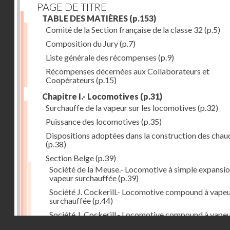
PAGE DE TITRE
TABLE DES MATIÈRES
(p.153)
Comité de la Section française de la classe 32
(p.5)
Composition du Jury
(p.7)
Liste générale des récompenses
(p.9)
Récompenses décernées aux Collaborateurs et
Coopérateurs
(p.15)
Chapitre I.- Locomotives
(p.31)
Surchauffe de la vapeur sur les locomotives
(p.32)
Puissance des locomotives
(p.35)
Dispositions adoptées dans la construction des chau
(p.38)
Section Belge
(p.39)
Société de la Meuse.- Locomotive à simple expansio
vapeur surchauffée
(p.39)
Société J. Cockerill.- Locomotive compound à vape
surchauffée
(p.44)
Société J. Cockerill.- Locomotive compound à vape
Droits réservés - CNAM
saturée
(p.50)