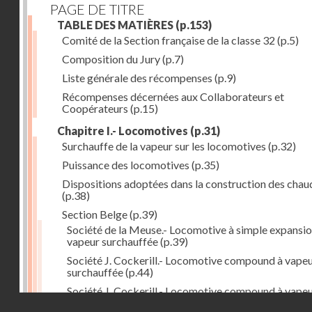
PAGE DE TITRE
TABLE DES MATIÈRES
(p.153)
Comité de la Section française de la classe 32
(p.5)
Composition du Jury
(p.7)
Liste générale des récompenses
(p.9)
Récompenses décernées aux Collaborateurs et
Coopérateurs
(p.15)
Chapitre I.- Locomotives
(p.31)
Surchauffe de la vapeur sur les locomotives
(p.32)
Puissance des locomotives
(p.35)
Dispositions adoptées dans la construction des chau
(p.38)
Section Belge
(p.39)
Société de la Meuse.- Locomotive à simple expansio
vapeur surchauffée
(p.39)
Société J. Cockerill.- Locomotive compound à vape
surchauffée
(p.44)
Société J. Cockerill.- Locomotive compound à vape
Droits réservés - CNAM
saturée
(p.50)