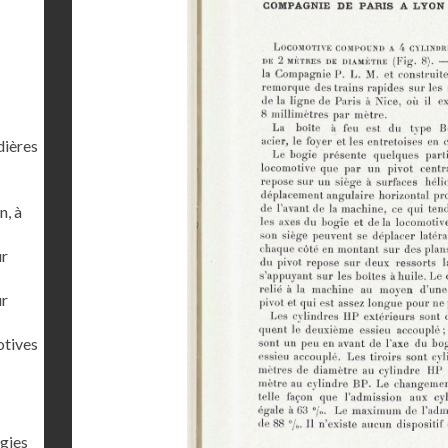
dières
n, à
ur
ur
otives
gies