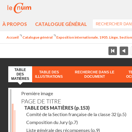
À PROPOS
CATALOGUE GÉNÉRAL
Accueil
Catalogue général
Exposition internationale. 1905. Liège. Section
TABLE
TABLE DES
RECHERCHE DANS LE
T
DES
ILLUSTRATIONS
DOCUMENT
OC
MATIÈRES
Première image
PAGE DE TITRE
TABLE DES MATIÈRES
(p.153)
Comité de la Section française de la classe 32
(p.5)
Composition du Jury
(p.7)
Liste générale des récompenses
(p.9)