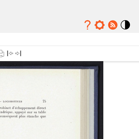
Mode
contraste
élévé