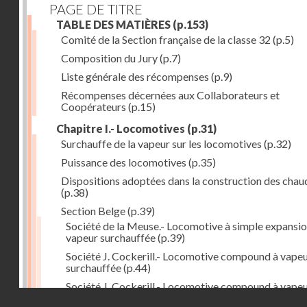
PAGE DE TITRE
TABLE DES MATIÈRES
(p.153)
Comité de la Section française de la classe 32
(p.5)
Composition du Jury
(p.7)
Liste générale des récompenses
(p.9)
Récompenses décernées aux Collaborateurs et
Coopérateurs
(p.15)
Chapitre I.- Locomotives
(p.31)
Surchauffe de la vapeur sur les locomotives
(p.32)
Puissance des locomotives
(p.35)
Dispositions adoptées dans la construction des chau
(p.38)
Section Belge
(p.39)
Société de la Meuse.- Locomotive à simple expansio
vapeur surchauffée
(p.39)
Société J. Cockerill.- Locomotive compound à vape
surchauffée
(p.44)
Société J. Cockerill.- Locomotive compound à vape
Droits réservés - CNAM
saturée
(p.50)