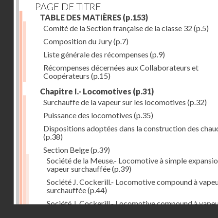
PAGE DE TITRE
TABLE DES MATIÈRES
(p.153)
Comité de la Section française de la classe 32
(p.5)
Composition du Jury
(p.7)
Liste générale des récompenses
(p.9)
Récompenses décernées aux Collaborateurs et
Coopérateurs
(p.15)
Chapitre I.- Locomotives
(p.31)
Surchauffe de la vapeur sur les locomotives
(p.32)
Puissance des locomotives
(p.35)
Dispositions adoptées dans la construction des chau
(p.38)
Section Belge
(p.39)
Société de la Meuse.- Locomotive à simple expansio
vapeur surchauffée
(p.39)
Société J. Cockerill.- Locomotive compound à vape
surchauffée
(p.44)
Société J. Cockerill.- Locomotive compound à vape
Droits réservés - CNAM
saturée
(p.50)