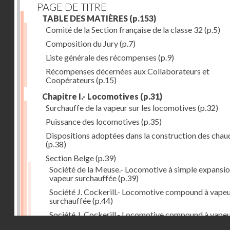
PAGE DE TITRE
TABLE DES MATIÈRES
(p.153)
Comité de la Section française de la classe 32
(p.5)
Composition du Jury
(p.7)
Liste générale des récompenses
(p.9)
Récompenses décernées aux Collaborateurs et
Coopérateurs
(p.15)
Chapitre I.- Locomotives
(p.31)
Surchauffe de la vapeur sur les locomotives
(p.32)
Puissance des locomotives
(p.35)
Dispositions adoptées dans la construction des chau
(p.38)
Section Belge
(p.39)
Société de la Meuse.- Locomotive à simple expansio
vapeur surchauffée
(p.39)
Société J. Cockerill.- Locomotive compound à vape
surchauffée
(p.44)
Société J. Cockerill.- Locomotive compound à vape
Droits réservés - CNAM
saturée
(p.50)