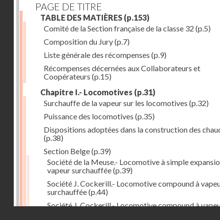
PAGE DE TITRE
TABLE DES MATIÈRES
(p.153)
Comité de la Section française de la classe 32
(p.5)
Composition du Jury
(p.7)
Liste générale des récompenses
(p.9)
Récompenses décernées aux Collaborateurs et
Coopérateurs
(p.15)
Chapitre I.- Locomotives
(p.31)
Surchauffe de la vapeur sur les locomotives
(p.32)
Puissance des locomotives
(p.35)
Dispositions adoptées dans la construction des chau
(p.38)
Section Belge
(p.39)
Société de la Meuse.- Locomotive à simple expansio
vapeur surchauffée
(p.39)
Société J. Cockerill.- Locomotive compound à vape
surchauffée
(p.44)
Société J. Cockerill.- Locomotive compound à vape
Droits réservés - CNAM
saturée
(p.50)