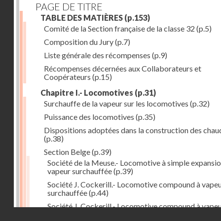
PAGE DE TITRE
TABLE DES MATIÈRES
(p.153)
Comité de la Section française de la classe 32
(p.5)
Composition du Jury
(p.7)
Liste générale des récompenses
(p.9)
Récompenses décernées aux Collaborateurs et
Coopérateurs
(p.15)
Chapitre I.- Locomotives
(p.31)
Surchauffe de la vapeur sur les locomotives
(p.32)
Puissance des locomotives
(p.35)
Dispositions adoptées dans la construction des chau
(p.38)
Section Belge
(p.39)
Société de la Meuse.- Locomotive à simple expansio
vapeur surchauffée
(p.39)
Société J. Cockerill.- Locomotive compound à vape
surchauffée
(p.44)
Société J. Cockerill.- Locomotive compound à vape
Droits réservés - CNAM
saturée
(p.50)