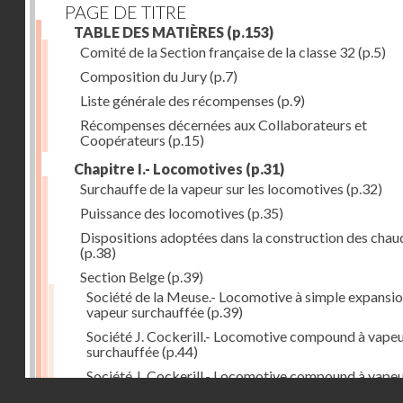
PAGE DE TITRE
TABLE DES MATIÈRES
(p.153)
Comité de la Section française de la classe 32
(p.5)
Composition du Jury
(p.7)
Liste générale des récompenses
(p.9)
Récompenses décernées aux Collaborateurs et
Coopérateurs
(p.15)
Chapitre I.- Locomotives
(p.31)
Surchauffe de la vapeur sur les locomotives
(p.32)
Puissance des locomotives
(p.35)
Dispositions adoptées dans la construction des chau
(p.38)
Section Belge
(p.39)
Société de la Meuse.- Locomotive à simple expansio
vapeur surchauffée
(p.39)
Société J. Cockerill.- Locomotive compound à vape
surchauffée
(p.44)
Société J. Cockerill.- Locomotive compound à vape
Droits réservés - CNAM
saturée
(p.50)