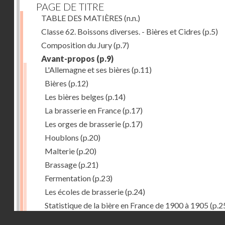
PAGE DE TITRE
TABLE DES MATIÈRES
(n.n.)
Classe 62. Boissons diverses. - Bières et Cidres
(p.5)
Composition du Jury
(p.7)
Avant-propos
(p.9)
L'Allemagne et ses bières
(p.11)
Bières
(p.12)
Les bières belges
(p.14)
La brasserie en France
(p.17)
Les orges de brasserie
(p.17)
Houblons
(p.20)
Malterie
(p.20)
Brassage
(p.21)
Fermentation
(p.23)
Les écoles de brasserie
(p.24)
Statistique de la bière en France de 1900 à 1905
(p.2
Droits réservés - CNAM
Récompenses décernées à la Section française de