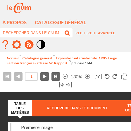
À PROPOS
CATALOGUE GÉNÉRAL
RECHERCHE AVANCÉE
Mode
contraste
Accueil
Catalogue général
Exposition internationale. 1905. Liège.
élévé
Section française - Classe 62. Rapport
p.1 - vue 1/44
130%
TABLE
T
DES
RECHERCHE DANS LE DOCUMENT
OC
MATIÈRES
Première image