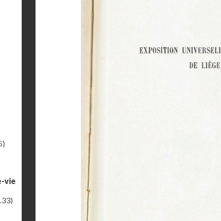
5)
e-vie
.33)