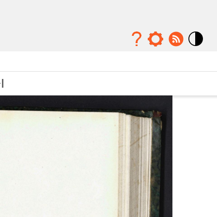
Mode
contraste
élévé