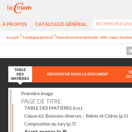
À PROPOS
CATALOGUE GÉNÉRAL
Accueil
Catalogue général
Exposition internationale. 1905. Liège. Section
TABLE
T
DES
RECHERCHE DANS LE DOCUMENT
OC
MATIÈRES
Première image
PAGE DE TITRE
TABLE DES MATIÈRES
(n.n.)
Classe 62. Boissons diverses. - Bières et Cidres
(p.5)
Composition du Jury
(p.7)
Avant-propos
(p.9)