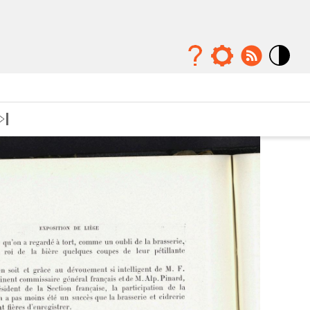
Mode
contraste
élévé