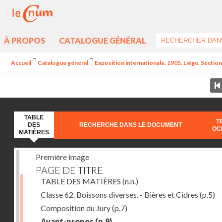
À PROPOS
CATALOGUE GÉNÉRAL
Accueil
Catalogue général
Exposition internationale. 1905. Liège. Section
TABLE
T
DES
RECHERCHE DANS LE DOCUMENT
OC
MATIÈRES
Première image
PAGE DE TITRE
TABLE DES MATIÈRES
(n.n.)
Classe 62. Boissons diverses. - Bières et Cidres
(p.5)
Composition du Jury
(p.7)
Avant-propos
(p.9)