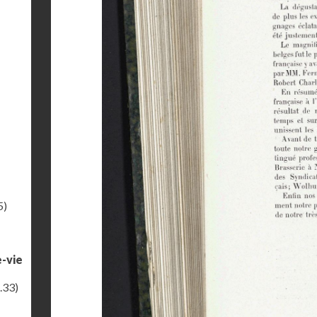
5)
e-vie
.33)