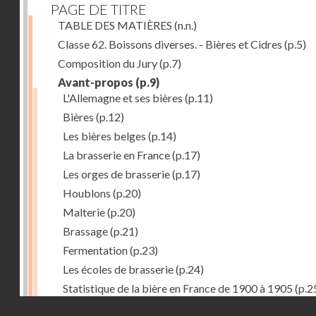
PAGE DE TITRE
TABLE DES MATIÈRES
(n.n.)
Classe 62. Boissons diverses. - Bières et Cidres
(p.5)
Composition du Jury
(p.7)
Avant-propos
(p.9)
L'Allemagne et ses bières
(p.11)
Bières
(p.12)
Les bières belges
(p.14)
La brasserie en France
(p.17)
Les orges de brasserie
(p.17)
Houblons
(p.20)
Malterie
(p.20)
Brassage
(p.21)
Fermentation
(p.23)
Les écoles de brasserie
(p.24)
Statistique de la bière en France de 1900 à 1905
(p.2
Droits réservés - CNAM
Récompenses décernées à la Section française de