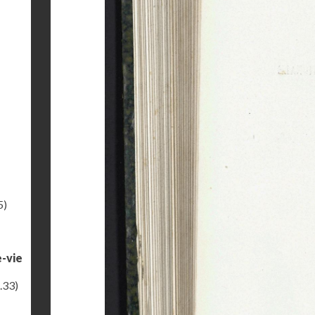
5)
e-vie
.33)