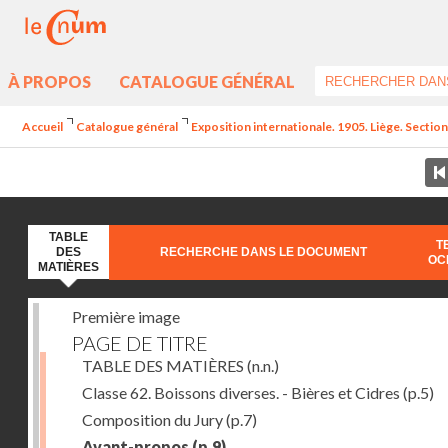
À PROPOS
CATALOGUE GÉNÉRAL
Accueil
Catalogue général
Exposition internationale. 1905. Liège. Section
TABLE
T
DES
RECHERCHE DANS LE DOCUMENT
OC
MATIÈRES
Première image
PAGE DE TITRE
TABLE DES MATIÈRES
(n.n.)
Classe 62. Boissons diverses. - Bières et Cidres
(p.5)
Composition du Jury
(p.7)
Avant-propos
(p.9)