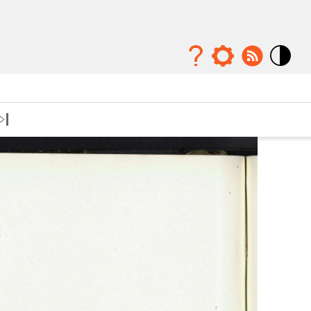
Mode
contraste
élévé