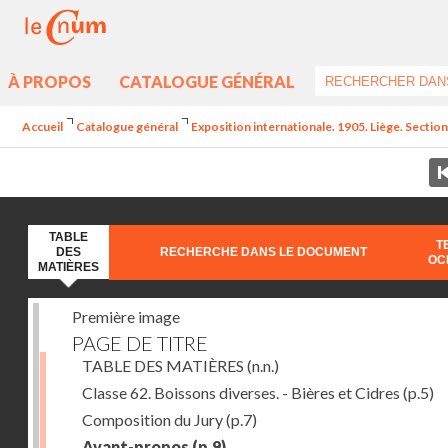
À PROPOS
CATALOGUE GÉNÉRAL
Accueil
Catalogue général
Exposition internationale. 1905. Liège. Section
TABLE
T
DES
RECHERCHE DANS LE DOCUMENT
OC
MATIÈRES
Première image
PAGE DE TITRE
TABLE DES MATIÈRES
(n.n.)
Classe 62. Boissons diverses. - Bières et Cidres
(p.5)
Composition du Jury
(p.7)
Avant-propos
(p.9)