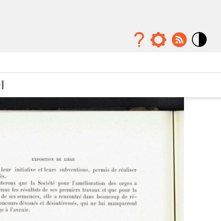
Mode
contraste
élévé