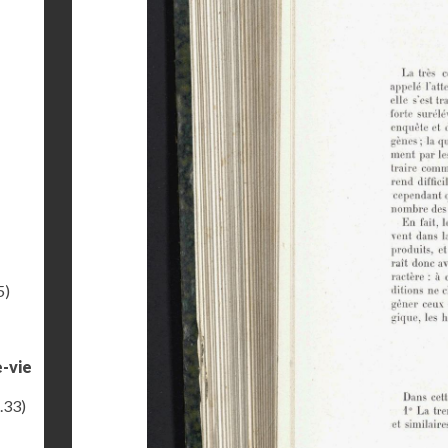
5)
e-vie
.33)