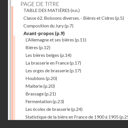
PAGE DE TITRE
TABLE DES MATIÈRES
(n.n.)
Classe 62. Boissons diverses. - Bières et Cidres
(p.5)
Composition du Jury
(p.7)
Avant-propos
(p.9)
L'Allemagne et ses bières
(p.11)
Bières
(p.12)
Les bières belges
(p.14)
La brasserie en France
(p.17)
Les orges de brasserie
(p.17)
Houblons
(p.20)
Malterie
(p.20)
Brassage
(p.21)
Fermentation
(p.23)
Les écoles de brasserie
(p.24)
Statistique de la bière en France de 1900 à 1905
(p.2
Droits réservés - CNAM
Récompenses décernées à la Section française de