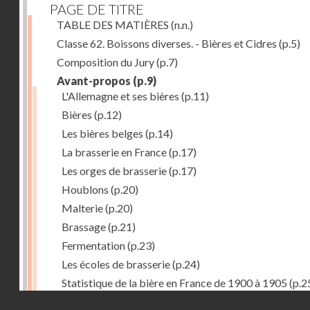
PAGE DE TITRE
TABLE DES MATIÈRES
(n.n.)
Classe 62. Boissons diverses. - Bières et Cidres
(p.5)
Composition du Jury
(p.7)
Avant-propos
(p.9)
L'Allemagne et ses bières
(p.11)
Bières
(p.12)
Les bières belges
(p.14)
La brasserie en France
(p.17)
Les orges de brasserie
(p.17)
Houblons
(p.20)
Malterie
(p.20)
Brassage
(p.21)
Fermentation
(p.23)
Les écoles de brasserie
(p.24)
Statistique de la bière en France de 1900 à 1905
(p.2
Droits réservés - CNAM
Récompenses décernées à la Section française de