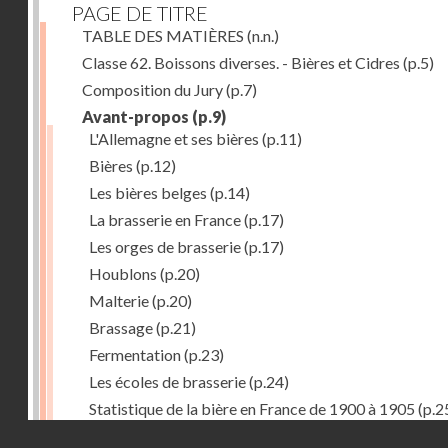
PAGE DE TITRE
TABLE DES MATIÈRES
(n.n.)
Classe 62. Boissons diverses. - Bières et Cidres
(p.5)
Composition du Jury
(p.7)
Avant-propos
(p.9)
L'Allemagne et ses bières
(p.11)
Bières
(p.12)
Les bières belges
(p.14)
La brasserie en France
(p.17)
Les orges de brasserie
(p.17)
Houblons
(p.20)
Malterie
(p.20)
Brassage
(p.21)
Fermentation
(p.23)
Les écoles de brasserie
(p.24)
Statistique de la bière en France de 1900 à 1905
(p.2
Droits réservés - CNAM
Récompenses décernées à la Section française de