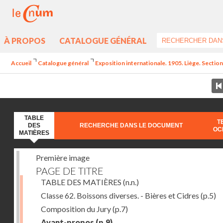
À PROPOS
CATALOGUE GÉNÉRAL
Accueil
Catalogue général
Exposition internationale. 1905. Liège. Section
TABLE
T
DES
RECHERCHE DANS LE DOCUMENT
OC
MATIÈRES
Première image
PAGE DE TITRE
TABLE DES MATIÈRES
(n.n.)
Classe 62. Boissons diverses. - Bières et Cidres
(p.5)
Composition du Jury
(p.7)
Avant-propos
(p.9)