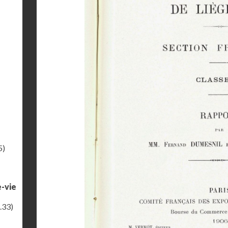
5)
e-vie
.33)