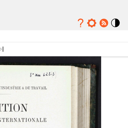
Mode
contraste
élévé