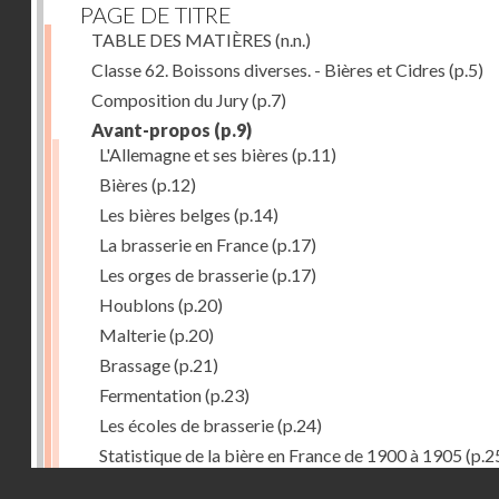
PAGE DE TITRE
TABLE DES MATIÈRES
(n.n.)
Classe 62. Boissons diverses. - Bières et Cidres
(p.5)
Composition du Jury
(p.7)
Avant-propos
(p.9)
L'Allemagne et ses bières
(p.11)
Bières
(p.12)
Les bières belges
(p.14)
La brasserie en France
(p.17)
Les orges de brasserie
(p.17)
Houblons
(p.20)
Malterie
(p.20)
Brassage
(p.21)
Fermentation
(p.23)
Les écoles de brasserie
(p.24)
Statistique de la bière en France de 1900 à 1905
(p.2
Droits réservés - CNAM
Récompenses décernées à la Section française de