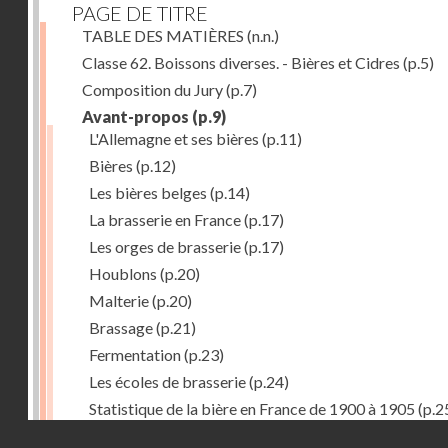
PAGE DE TITRE
TABLE DES MATIÈRES
(n.n.)
Classe 62. Boissons diverses. - Bières et Cidres
(p.5)
Composition du Jury
(p.7)
Avant-propos
(p.9)
L'Allemagne et ses bières
(p.11)
Bières
(p.12)
Les bières belges
(p.14)
La brasserie en France
(p.17)
Les orges de brasserie
(p.17)
Houblons
(p.20)
Malterie
(p.20)
Brassage
(p.21)
Fermentation
(p.23)
Les écoles de brasserie
(p.24)
Statistique de la bière en France de 1900 à 1905
(p.2
Droits réservés - CNAM
Récompenses décernées à la Section française de