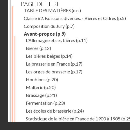
PAGE DE TITRE
TABLE DES MATIÈRES
(n.n.)
Classe 62. Boissons diverses. - Bières et Cidres
(p.5)
Composition du Jury
(p.7)
Avant-propos
(p.9)
L'Allemagne et ses bières
(p.11)
Bières
(p.12)
Les bières belges
(p.14)
La brasserie en France
(p.17)
Les orges de brasserie
(p.17)
Houblons
(p.20)
Malterie
(p.20)
Brassage
(p.21)
Fermentation
(p.23)
Les écoles de brasserie
(p.24)
Statistique de la bière en France de 1900 à 1905
(p.2
Droits réservés - CNAM
Récompenses décernées à la Section française de