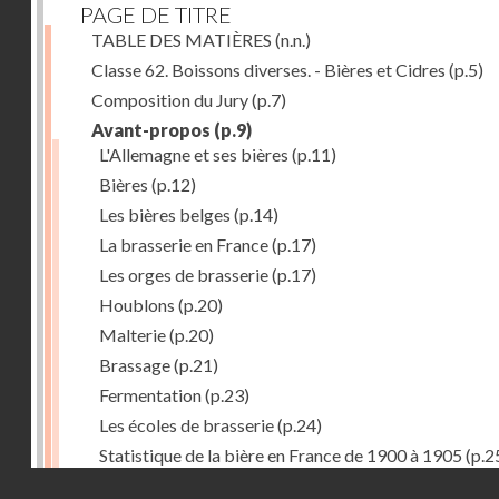
PAGE DE TITRE
TABLE DES MATIÈRES
(n.n.)
Classe 62. Boissons diverses. - Bières et Cidres
(p.5)
Composition du Jury
(p.7)
Avant-propos
(p.9)
L'Allemagne et ses bières
(p.11)
Bières
(p.12)
Les bières belges
(p.14)
La brasserie en France
(p.17)
Les orges de brasserie
(p.17)
Houblons
(p.20)
Malterie
(p.20)
Brassage
(p.21)
Fermentation
(p.23)
Les écoles de brasserie
(p.24)
Statistique de la bière en France de 1900 à 1905
(p.2
Droits réservés - CNAM
Récompenses décernées à la Section française de