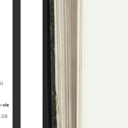
5)
e-vie
.33)