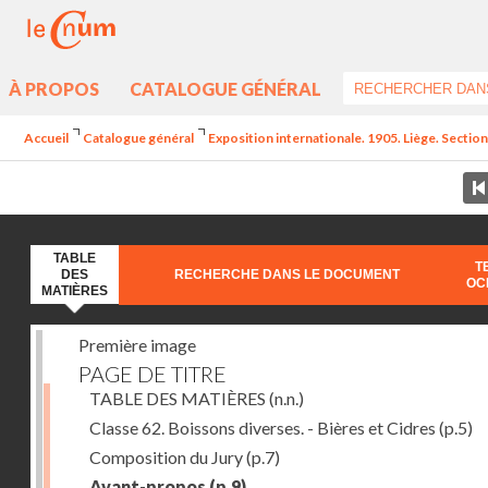
À PROPOS
CATALOGUE GÉNÉRAL
Accueil
Catalogue général
Exposition internationale. 1905. Liège. Section
TABLE
T
DES
RECHERCHE DANS LE DOCUMENT
OC
MATIÈRES
Première image
PAGE DE TITRE
TABLE DES MATIÈRES
(n.n.)
Classe 62. Boissons diverses. - Bières et Cidres
(p.5)
Composition du Jury
(p.7)
Avant-propos
(p.9)