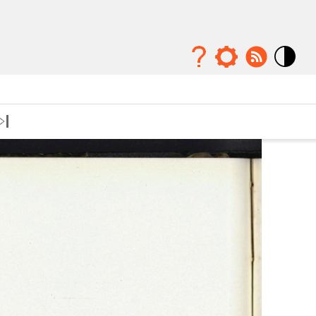
Mode
contraste
élévé