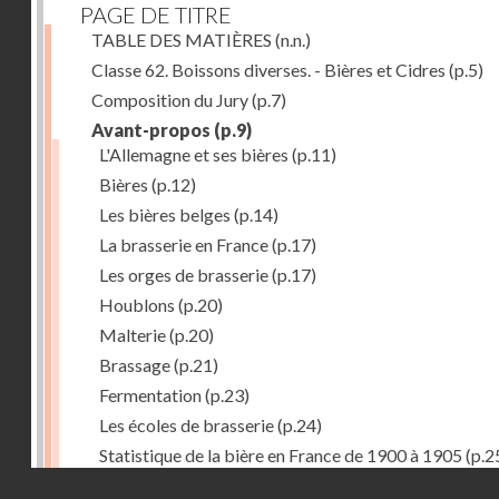
PAGE DE TITRE
TABLE DES MATIÈRES
(n.n.)
Classe 62. Boissons diverses. - Bières et Cidres
(p.5)
Composition du Jury
(p.7)
Avant-propos
(p.9)
L'Allemagne et ses bières
(p.11)
Bières
(p.12)
Les bières belges
(p.14)
La brasserie en France
(p.17)
Les orges de brasserie
(p.17)
Houblons
(p.20)
Malterie
(p.20)
Brassage
(p.21)
Fermentation
(p.23)
Les écoles de brasserie
(p.24)
Statistique de la bière en France de 1900 à 1905
(p.2
Droits réservés - CNAM
Récompenses décernées à la Section française de