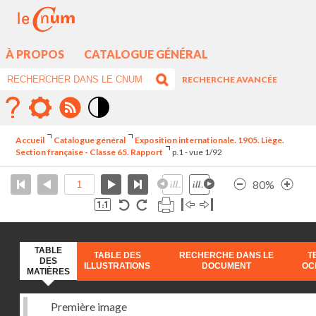
À PROPOS
CATALOGUE GÉNÉRAL
RECHERCHE AVANCÉE
Mode
contraste
Accueil
Catalogue général
Exposition internationale. 1905. Liège.
élévé
Section française - Classe 65. Rapport
p.1 - vue 1/92
80%
TABLE
TABLE DES
RECHERCHE DANS LE
T
DES
ILLUSTRATIONS
DOCUMENT
OC
MATIÈRES
Première image