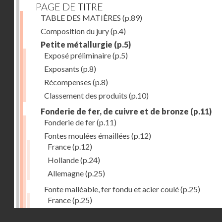
PAGE DE TITRE
TABLE DES MATIÈRES
(p.89)
Composition du jury
(p.4)
Petite métallurgie
(p.5)
Exposé préliminaire
(p.5)
Exposants
(p.8)
Récompenses
(p.8)
Classement des produits
(p.10)
Fonderie de fer, de cuivre et de bronze
(p.11)
Fonderie de fer
(p.11)
Fontes moulées émaillées
(p.12)
France
(p.12)
Hollande
(p.24)
Allemagne
(p.25)
Fonte malléable, fer fondu et acier coulé
(p.25)
France
(p.25)
Belgique
(p.27)
Droits réservés - CNAM