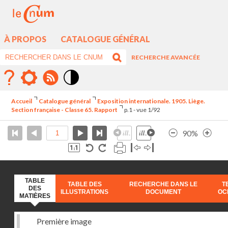
À PROPOS
CATALOGUE GÉNÉRAL
RECHERCHE AVANCÉE
Mode
contraste
Accueil
Catalogue général
Exposition internationale. 1905. Liège.
élévé
Section française - Classe 65. Rapport
p.1 - vue 1/92
90%
TABLE
TABLE DES
RECHERCHE DANS LE
T
DES
ILLUSTRATIONS
DOCUMENT
OC
MATIÈRES
Première image