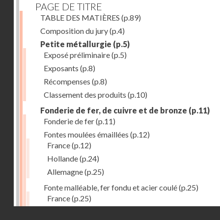
PAGE DE TITRE
TABLE DES MATIÈRES
(p.89)
Composition du jury
(p.4)
Petite métallurgie
(p.5)
Exposé préliminaire
(p.5)
Exposants
(p.8)
Récompenses
(p.8)
Classement des produits
(p.10)
Fonderie de fer, de cuivre et de bronze
(p.11)
Fonderie de fer
(p.11)
Fontes moulées émaillées
(p.12)
France
(p.12)
Hollande
(p.24)
Allemagne
(p.25)
Fonte malléable, fer fondu et acier coulé
(p.25)
France
(p.25)
Belgique
(p.27)
Droits réservés - CNAM