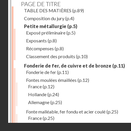
PAGE DE TITRE
TABLE DES MATIÈRES
(p.89)
Composition du jury
(p.4)
Petite métallurgie
(p.5)
Exposé préliminaire
(p.5)
Exposants
(p.8)
Récompenses
(p.8)
Classement des produits
(p.10)
Fonderie de fer, de cuivre et de bronze
(p.11)
Fonderie de fer
(p.11)
Fontes moulées émaillées
(p.12)
France
(p.12)
Hollande
(p.24)
Allemagne
(p.25)
Fonte malléable, fer fondu et acier coulé
(p.25)
France
(p.25)
Belgique
(p.27)
Droits réservés - CNAM