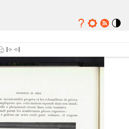
Mode
contraste
élévé