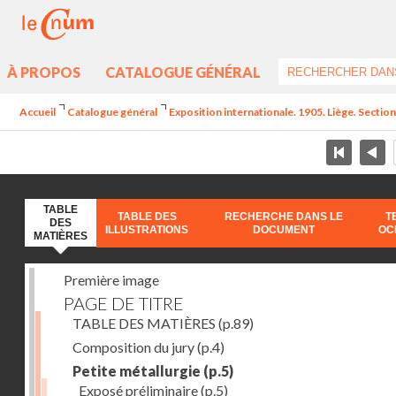
À PROPOS
CATALOGUE GÉNÉRAL
Accueil
Catalogue général
Exposition internationale. 1905. Liège. Section
TABLE
TABLE DES
RECHERCHE DANS LE
T
DES
ILLUSTRATIONS
DOCUMENT
OC
MATIÈRES
Première image
PAGE DE TITRE
TABLE DES MATIÈRES
(p.89)
Composition du jury
(p.4)
Petite métallurgie
(p.5)
Exposé préliminaire
(p.5)