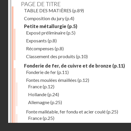
PAGE DE TITRE
TABLE DES MATIÈRES
(p.89)
Composition du jury
(p.4)
Petite métallurgie
(p.5)
Exposé préliminaire
(p.5)
Exposants
(p.8)
Récompenses
(p.8)
Classement des produits
(p.10)
Fonderie de fer, de cuivre et de bronze
(p.11)
Fonderie de fer
(p.11)
Fontes moulées émaillées
(p.12)
France
(p.12)
Hollande
(p.24)
Allemagne
(p.25)
Fonte malléable, fer fondu et acier coulé
(p.25)
France
(p.25)
Belgique
(p.27)
Droits réservés - CNAM