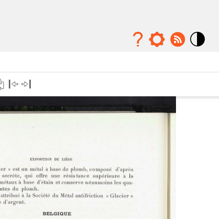
Mode
contraste
élévé