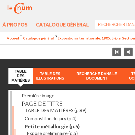
À PROPOS
CATALOGUE GÉNÉRAL
Accueil
Catalogue général
Exposition internationale. 1905. Liège. Section
TABLE
TABLE DES
RECHERCHE DANS LE
T
DES
ILLUSTRATIONS
DOCUMENT
OC
MATIÈRES
Première image
PAGE DE TITRE
TABLE DES MATIÈRES
(p.89)
Composition du jury
(p.4)
Petite métallurgie
(p.5)
Exposé préliminaire
(p.5)