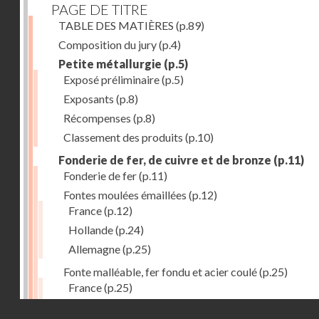
PAGE DE TITRE
TABLE DES MATIÈRES
(p.89)
Composition du jury
(p.4)
Petite métallurgie
(p.5)
Exposé préliminaire
(p.5)
Exposants
(p.8)
Récompenses
(p.8)
Classement des produits
(p.10)
Fonderie de fer, de cuivre et de bronze
(p.11)
Fonderie de fer
(p.11)
Fontes moulées émaillées
(p.12)
France
(p.12)
Hollande
(p.24)
Allemagne
(p.25)
Fonte malléable, fer fondu et acier coulé
(p.25)
France
(p.25)
Belgique
(p.27)
Droits réservés - CNAM