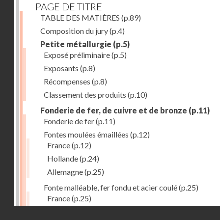
PAGE DE TITRE
TABLE DES MATIÈRES
(p.89)
Composition du jury
(p.4)
Petite métallurgie
(p.5)
Exposé préliminaire
(p.5)
Exposants
(p.8)
Récompenses
(p.8)
Classement des produits
(p.10)
Fonderie de fer, de cuivre et de bronze
(p.11)
Fonderie de fer
(p.11)
Fontes moulées émaillées
(p.12)
France
(p.12)
Hollande
(p.24)
Allemagne
(p.25)
Fonte malléable, fer fondu et acier coulé
(p.25)
France
(p.25)
Belgique
(p.27)
Droits réservés - CNAM