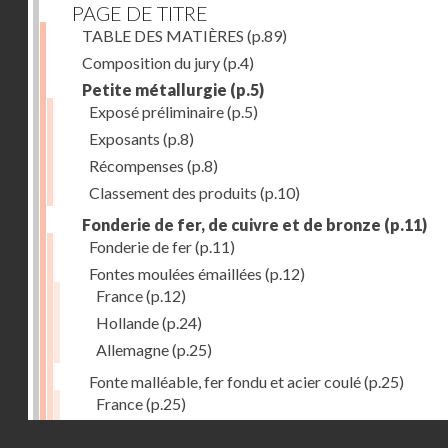
PAGE DE TITRE
TABLE DES MATIÈRES
(p.89)
Composition du jury
(p.4)
Petite métallurgie
(p.5)
Exposé préliminaire
(p.5)
Exposants
(p.8)
Récompenses
(p.8)
Classement des produits
(p.10)
Fonderie de fer, de cuivre et de bronze
(p.11)
Fonderie de fer
(p.11)
Fontes moulées émaillées
(p.12)
France
(p.12)
Hollande
(p.24)
Allemagne
(p.25)
Fonte malléable, fer fondu et acier coulé
(p.25)
France
(p.25)
Belgique
(p.27)
Droits réservés - CNAM