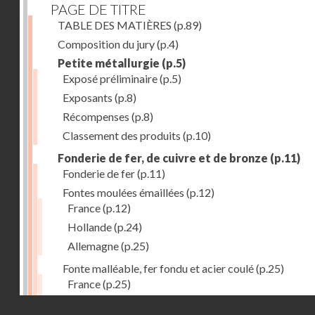
PAGE DE TITRE
TABLE DES MATIÈRES
(p.89)
Composition du jury
(p.4)
Petite métallurgie
(p.5)
Exposé préliminaire
(p.5)
Exposants
(p.8)
Récompenses
(p.8)
Classement des produits
(p.10)
Fonderie de fer, de cuivre et de bronze
(p.11)
Fonderie de fer
(p.11)
Fontes moulées émaillées
(p.12)
France
(p.12)
Hollande
(p.24)
Allemagne
(p.25)
Fonte malléable, fer fondu et acier coulé
(p.25)
France
(p.25)
Belgique
(p.27)
Droits réservés - CNAM