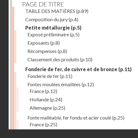
PAGE DE TITRE
TABLE DES MATIÈRES
(p.89)
Composition du jury
(p.4)
Petite métallurgie
(p.5)
Exposé préliminaire
(p.5)
Exposants
(p.8)
Récompenses
(p.8)
Classement des produits
(p.10)
Fonderie de fer, de cuivre et de bronze
(p.11)
Fonderie de fer
(p.11)
Fontes moulées émaillées
(p.12)
France
(p.12)
Hollande
(p.24)
Allemagne
(p.25)
Fonte malléable, fer fondu et acier coulé
(p.25)
France
(p.25)
Belgique
(p.27)
Droits réservés - CNAM