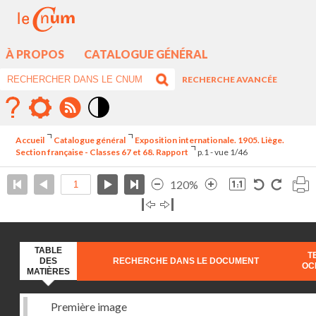
À PROPOS
CATALOGUE GÉNÉRAL
RECHERCHE AVANCÉE
Mode
contraste
Accueil
Catalogue général
Exposition internationale. 1905. Liège.
élévé
Section française - Classes 67 et 68. Rapport
p.1 - vue 1/46
120%
TABLE
T
DES
RECHERCHE DANS LE DOCUMENT
OC
MATIÈRES
Première image