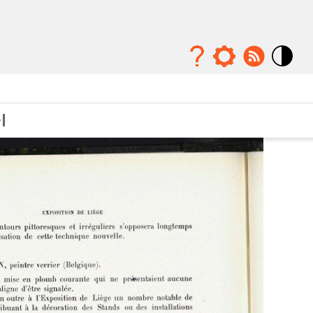
Mode
contraste
élévé