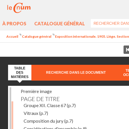
À PROPOS
CATALOGUE GÉNÉRAL
Accueil
Catalogue général
Exposition internationale. 1905. Liège. Section
TABLE
T
DES
RECHERCHE DANS LE DOCUMENT
OC
MATIÈRES
Première image
PAGE DE TITRE
Groupe XII. Classe 67
(p.7)
Vitraux
(p.7)
Composition du jury
(p.7)
Considérations d'ensemble
(p.9)