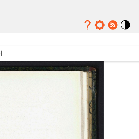
Mode
contraste
élévé