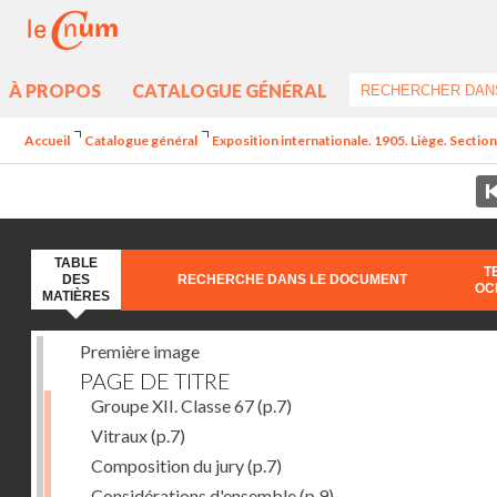
À PROPOS
CATALOGUE GÉNÉRAL
Accueil
Catalogue général
Exposition internationale. 1905. Liège. Section
TABLE
T
DES
RECHERCHE DANS LE DOCUMENT
OC
MATIÈRES
Première image
PAGE DE TITRE
Groupe XII. Classe 67
(p.7)
Vitraux
(p.7)
Composition du jury
(p.7)
Considérations d'ensemble
(p.9)